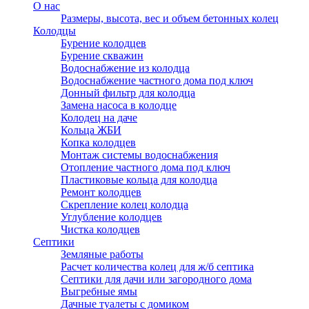
О нас
Размеры, высота, вес и объем бетонных колец
Колодцы
Бурение колодцев
Бурение скважин
Водоснабжение из колодца
Водоснабжение частного дома под ключ
Донный фильтр для колодца
Замена насоса в колодце
Колодец на даче
Кольца ЖБИ
Копка колодцев
Монтаж системы водоснабжения
Отопление частного дома под ключ
Пластиковые кольца для колодца
Ремонт колодцев
Скрепление колец колодца
Углубление колодцев
Чистка колодцев
Септики
Земляные работы
Расчет количества колец для ж/б септика
Септики для дачи или загородного дома
Выгребные ямы
Дачные туалеты с домиком