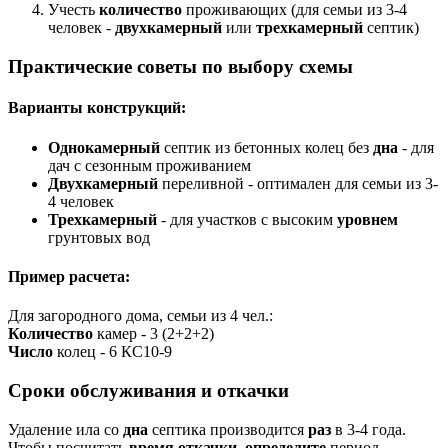
Учесть
количество
проживающих (для семьи из 3-4
человек -
двухкамерный
или
трехкамерный
септик)
Практические советы по выбору схемы
Варианты конструкций:
Однокамерный
септик из бетонных колец без
дна
- для
дач с сезонным проживанием
Двухкамерный
переливной - оптимален для семьи из 3-
4 человек
Трехкамерный
- для участков с высоким
уровнем
грунтовых вод
Пример расчета:
Для загородного дома, семьи из 4 чел.:
Количество
камер - 3 (2+2+2)
Число
колец - 6 КС10-9
Сроки обслуживания и откачки
Удаление ила со
дна
септика производится
раз
в 3-4 года.
Чтобы посчитать
время
откачки
,
определите
период