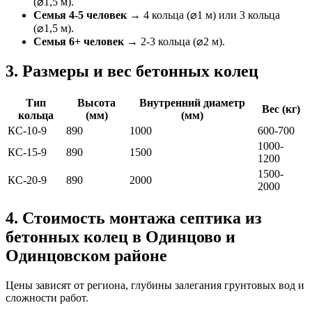
(⌀1,5 м).
Семья 4-5 человек
→ 4 кольца (⌀1 м) или 3 кольца
(⌀1,5 м).
Семья 6+ человек
→ 2-3 кольца (⌀2 м).
3. Размеры и вес бетонных колец
Тип
Высота
Внутренний диаметр
Вес (кг)
кольца
(мм)
(мм)
КС-10-9
890
1000
600-700
1000-
КС-15-9
890
1500
1200
1500-
КС-20-9
890
2000
2000
4. Стоимость монтажа септика из
бетонных колец в Одинцово и
Одинцовском районе
Цены зависят от региона, глубины залегания грунтовых вод и
сложности работ.