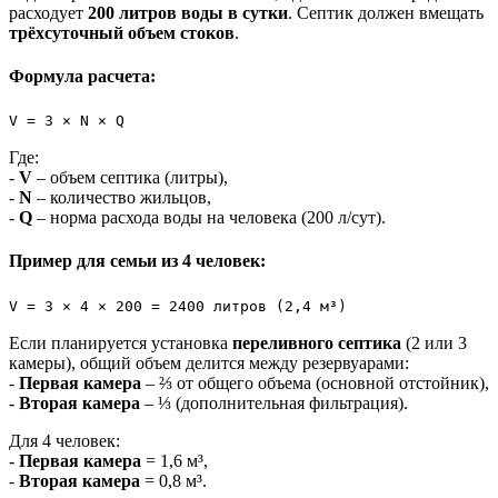
расходует
200 литров воды в сутки
. Септик должен вмещать
трёхсуточный объем стоков
.
Формула расчета:
V = 3 × N × Q
Где:
-
V
– объем септика (литры),
-
N
– количество жильцов,
-
Q
– норма расхода воды на человека (200 л/сут).
Пример для семьи из 4 человек:
V = 3 × 4 × 200 = 2400 литров (2,4 м³)
Если планируется установка
переливного септика
(2 или 3
камеры), общий объем делится между резервуарами:
-
Первая камера
– ⅔ от общего объема (основной отстойник),
-
Вторая камера
– ⅓ (дополнительная фильтрация).
Для 4 человек:
-
Первая камера
= 1,6 м³,
-
Вторая камера
= 0,8 м³.