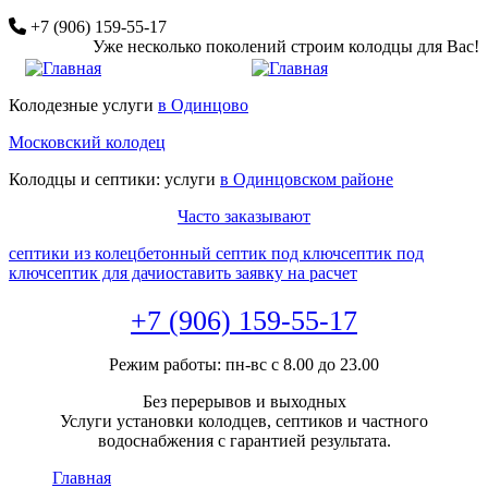
Перейти
+7 (906) 159-55-17
к
Уже несколько поколений строим колодцы для Вас!
основному
содержанию
Колодезные услуги
в Одинцово
Московский колодец
Колодцы и септики: услуги
в Одинцовском районе
Часто заказывают
септики из колец
бетонный септик под ключ
септик под
ключ
септик для дачи
оставить заявку на расчет
+7 (906) 159-55-17
Режим работы: пн-вс с 8.00 до 23.00
Без перерывов и выходных
Услуги установки колодцев, септиков и частного
водоснабжения с гарантией результата.
Главная