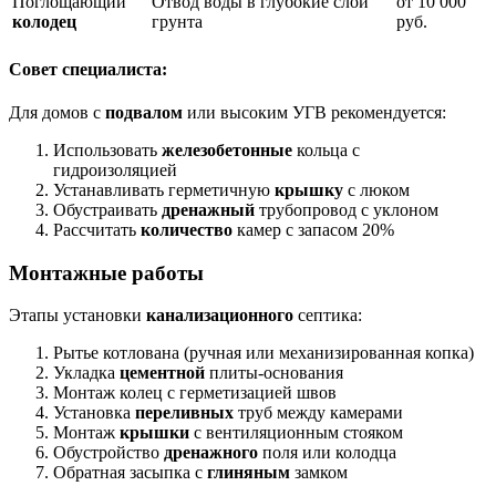
Поглощающий
Отвод воды в глубокие слои
от 10 000
колодец
грунта
руб.
Совет специалиста:
Для домов с
подвалом
или высоким УГВ рекомендуется:
Использовать
железобетонные
кольца с
гидроизоляцией
Устанавливать герметичную
крышку
с люком
Обустраивать
дренажный
трубопровод с уклоном
Рассчитать
количество
камер с запасом 20%
Монтажные работы
Этапы установки
канализационного
септика:
Рытье котлована (ручная или механизированная копка)
Укладка
цементной
плиты-основания
Монтаж колец с герметизацией швов
Установка
переливных
труб между камерами
Монтаж
крышки
с вентиляционным стояком
Обустройство
дренажного
поля или колодца
Обратная засыпка с
глиняным
замком