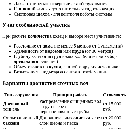
Лаз
- техническое отверстие для обслуживания
Глиняный
замок - дополнительная гидроизоляция
Смотровая
шахта
- для контроля работы системы
Учет особенностей участка
При расчете
количества
колец и выборе места учитывайте:
Расстояние от
дома
(не менее 5 метров от фундамента)
Удаленность от
водоема
или
пруда
(от 30 метров)
Глубину залегания грунтовых вод (влияет на выбор
дренажного
решения)
Объем
стоков
из
кухни
, ванной и других источников
Возможность подъезда ассенизаторской машины
Варианты доочистки сточных вод
Тип сооружения
Принцип работы
Стоимость
Распределение очищенных вод
Дренажный
от 15 000
в грунт через
тоннель
руб.
перфорированные трубы
Фильтрационный
Дополнительная
очистка
через
от 20 000
бассейн
слой щебня и песка
руб.