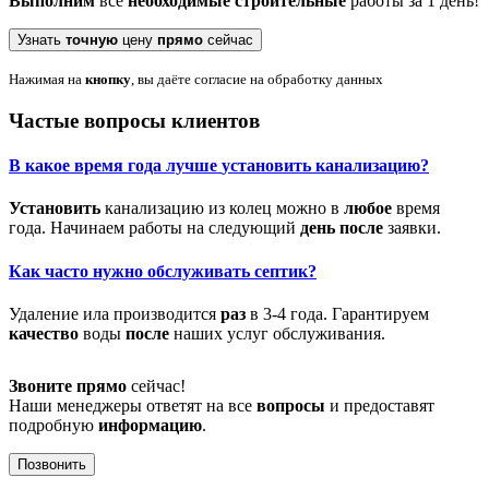
Выполним
все
необходимые
строительные
работы за 1 день!
Узнать
точную
цену
прямо
сейчас
Нажимая на
кнопку
, вы даёте согласие на обработку данных
Частые вопросы клиентов
В какое
время
года лучше
установить
канализацию?
Установить
канализацию из колец можно в
любое
время
года. Начинаем работы на следующий
день
после
заявки.
Как часто нужно обслуживать септик?
Удаление ила производится
раз
в 3-4 года. Гарантируем
качество
воды
после
наших услуг обслуживания.
Звоните
прямо
сейчас!
Наши менеджеры ответят на все
вопросы
и предоставят
подробную
информацию
.
Позвонить